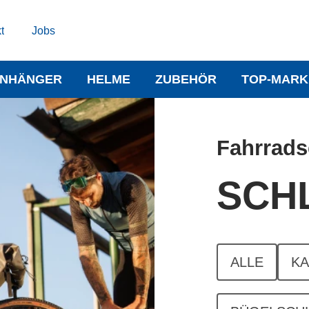
t
Jobs
NHÄNGER
HELME
ZUBEHÖR
TOP-MARK
Fahrrads
SCH
ALLE
K