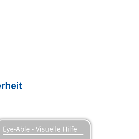
rheit
Werkstatt. Mit der
zertifizierten
r gesamten Fahrradbranche neue