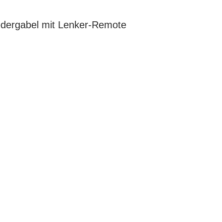
ergabel mit Lenker-Remote
G
EN DIENSTRAD
n und Ihren
raktive Leasing-