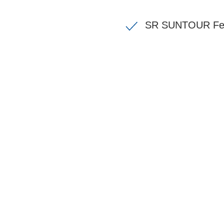
SR SUNTOUR Fed
BIKE-LEASIN
EINFACH UND PREISGÜNSTIG ZUM NEU
Wir beraten Sie gerne welches Bike zu Ihre
Anforderungen passt - und können Ihnen att
Konditionen vermitteln.