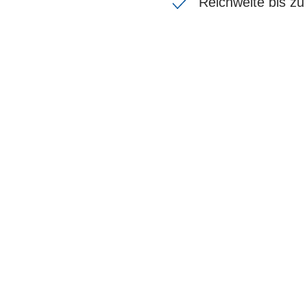
Reichweite bis z
BIKE-LEASIN
EINFACH UND PREISGÜNSTIG ZUM NEU
Wir beraten Sie gerne welches Bike zu Ihre
Anforderungen passt - und können Ihnen att
Konditionen vermitteln.
In drei Schritten zum neuen Bike: